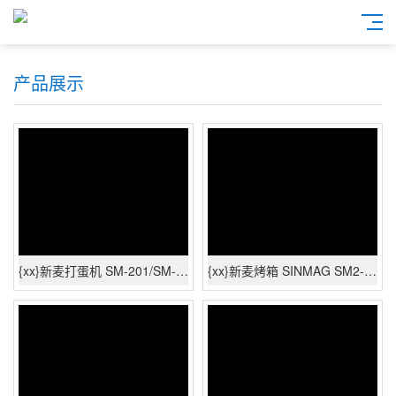
产品展示
{xx}新麦打蛋机 SM-201/SM-202 厨师机 奶油机 打发机 {xx} 可发货，全国联保
{xx}新麦烤箱 SINMAG SM2-523H {xx} 可发货，全国联保