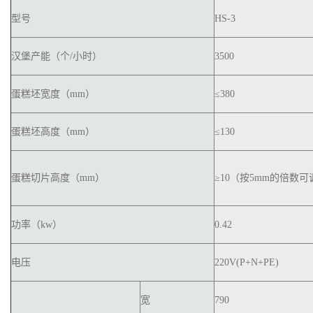
型号
HS-3
汉堡产能（个/小时）
3500
蛋糕坯宽度（mm）
≤380
蛋糕坯高度（mm）
≤130
蛋糕切片高度（mm）
≥10（按5mm的倍数
功率（kw）
0.42
电压
220V(P+N+PE)
宽
790