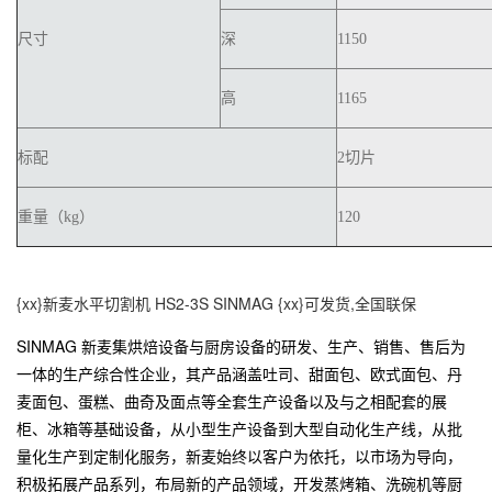
尺寸
深
1150
高
1165
标配
2切片
重量（kg）
120
{xx}新麦水平切割机 HS2-3S SINMAG {xx}可发货,全国联保
SINMAG 新麦集烘焙设备与厨房设备的研发、生产、销售、售后为
一体的生产综合性企业，其产品涵盖吐司、甜面包、欧式面包、丹
麦面包、蛋糕、曲奇及面点等全套生产设备以及与之相配套的展
柜、冰箱等基础设备，从小型生产设备到大型自动化生产线，从批
量化生产到定制化服务，新麦始终以客户为依托，以市场为导向，
积极拓展产品系列，布局新的产品领域，开发蒸烤箱、洗碗机等厨