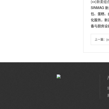
{xx}新麦组
SINMA
包、蛋糕、
化服务，新
备与厨房设
上一篇：
{