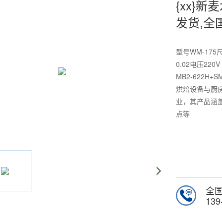
{xx}新麦
发货,全
型号WM-175
0.02电压22
MB2-622H+
烘焙设备与厨
业，其产品涵
点等
全
139