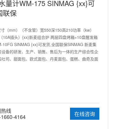
水量计WM-175 SINMAG {xx}可
国联保
尺寸（mm）（不含管）宽550深150高210功率（kw）
0V（10A插头）{xx}新麦组合炉 两层四盘烤箱+10盘醒发箱
SM-10FG SINMAG {xx}可发货,全国联保SINMAG 新麦集
房设备的研发、生产、销售、售后为一体的生产综合性企
盖吐司、甜面包、欧式面包、丹麦面包、蛋糕、曲奇及面
国热线
在线咨询
-1660-4164