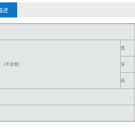
描述
宽
）（不含管）
深
高