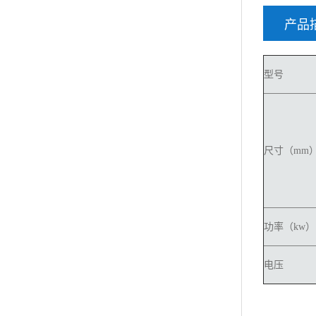
产品
型号
尺寸（mm
功率（kw）
电压